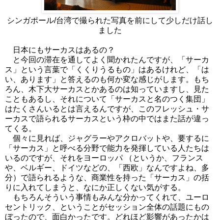
シンガポール/台湾で撮られた写真を前にして少しだけ話し
ました
日本にもサーカスはあるの？
と今回の滞在を通してよく聞かれたんですが、「サーカ
ス」という言葉で「くくりうるもの」はあるけれど、「は
い、あります」と答えるのも何か変な感じがします。もち
ろん、木下大サーカスとかあるのは知っていますし、見た
こともあるし、それについて「サーカスと名のつく集団」
はたくさんいるとは言えるんですが、このフレッシュ・サ
ーカスで語られるサーカスという枠の中ではまた話が違っ
てくる。
個々に見れば、ジャグラーやアクロバットや、要するに
「サーカス」と呼べる分野で能力を発揮している人たちは
いるのですが、それをヨーロッパ （というか、フランス
や、ベルギー、ドイツなどの、「西欧」なんですよね、多
分）で語られるような、商業性を持った「サーカス」の括
りに入れてしまうと、なにか正しくない気がする。
もちろんそういう事情もみんな分かってくれて、ユーロ
セントリック、ということがセッション全体の話題にもの
ぼったので、面白かったです。どれほど影響があったかは