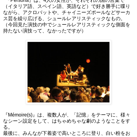
『Persona』は、4人の女性が、それぞれの国の言葉で
（イタリア語、スペイン語、英語など）で好き勝手に喋り
ながら、アクロバットや、チャイニーズポールなどサーカ
ス芸を繰り広げる、シュールレアリスティックなもの。
（今回見た演技の中でシュールレアリスティックな側面を
持たない演技って、なかったですが）
『Mémoire(s)』は、複数人が、「記憶」をテーマに、様々
なシーン設定をして、はちゃめちゃな劇のようなことをす
る。
最後に、みんなが下着姿で高いところに登り、白い粉をお