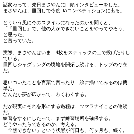
話変わって、先日まさやんに口頭インタビューをした。
まさやんは、皿回しで今度IJAコンペティションに出る。
どういう風に今のスタイルになったのかを聞くと、
「『皿回し』で、他の人ができないことをやってやろう、
と思った」
と言っていた。
実際、まさやんはいま、4枚をスティックの上で投げたりし
ている。
皿回しジャグリングの境地を開拓し続ける、トップの存在
だ。
思いついたことを言葉で言ったり、絵に描いてみるのは簡
単だ。
なんだか夢が広がって、わくわくする。
だが現実にそれを形にする過程は、ツマラナイことの連続
だ。
練習をするにしたって、まず練習場所を確保する。
どうやったらできるのか、考える。
「全然できない」という状態が何日も、何ヶ月も、続く。