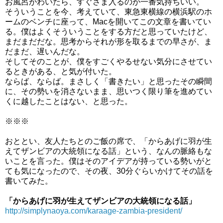
お風呂がわいたら、すぐさま入るのが一番気持ちいい。
そういうことを今、考えていて、東急東横線の横浜駅のホ
ームのベンチに座って、Macを開いてこの文章を書いてい
る。僕はよくそういうことをする方だと思っていたけど、
まだまだだな。思考からそれが形を取るまでの早さが、ま
だまだ、遅いんだな。
そしてそのことが、僕をすごくやるせない気分にさせてい
るときがある、と気が付いた。
ならば、ならば。まさしく「書きたい」と思ったその瞬間
に、その勢いを消さないまま、思いつく限り筆を進めてい
くに越したことはない、と思った。
※※※
おととい、友人たちとのご飯の席で、「からあげに羽が生
えてザンビアの大統領になる話」という、なんの脈絡もな
いことを言った。僕はそのアイデアが持っている勢いがと
ても気になったので、その夜、30分ぐらいかけてその話を
書いてみた。
「からあげに羽が生えてザンビアの大統領になる話」
http://simplynaoya.com/karaage-zambia-president/